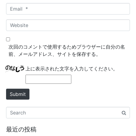
m
E
e
m
*
a
W
i
e
l
b
*
s
次回のコメントで使用するためブラウザーに自分の名
i
前、メールアドレス、サイトを保存する。
t
e
上に表示された文字を入力してください。
Submit
最近の投稿