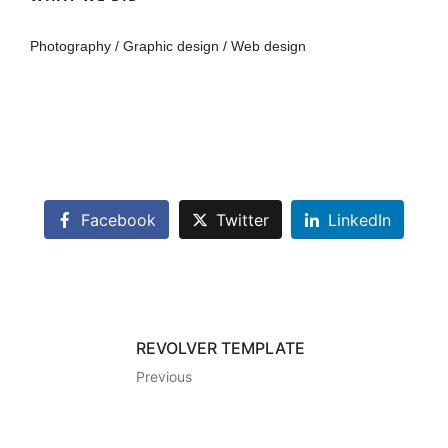
Photography / Graphic design / Web design
00:00
00:00
10
10
ボ
動
リ
画
ュ
Facebook
Twitter
LinkedIn
プ
ー
レ
ム
ー
調
ヤ
節
ー
に
は
REVOLVER TEMPLATE
上
Previous
下
矢
印