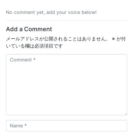
キ
No comment yet, add your voice below!
ー
を
使
Add a Comment
っ
メールアドレスが公開されることはありません。
※
が付
て
いている欄は必須項目です
く
だ
C
さ
o
い。
m
m
e
n
t
*
N
a